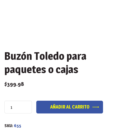
Buzón Toledo para
paquetes o cajas
$
399.98
Buzón
AÑADIR AL CARRITO
Toledo
para
paquetes
SKU:
655