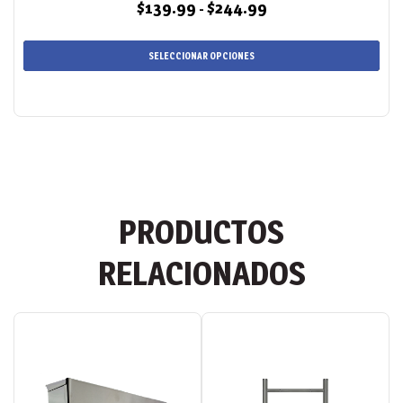
$
139.99
$
244.99
Rango
-
de
precios:
SELECCIONAR OPCIONES
desde
$139.99
hasta
$244.99
PRODUCTOS
RELACIONADOS
Este
producto
tiene
múltiples