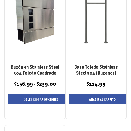
variantes.
Las
opciones
se
pueden
elegir
en
la
página
de
Buzón en Stainless Steel
Base Toledo Stainless
producto
304 Toledo Cuadrado
Steel 304 (Buzones)
$
156.99
$
239.00
$
114.99
Rango
-
de
precios:
SELECCIONAR OPCIONES
AÑADIR AL CARRITO
desde
$156.99
hasta
$239.00