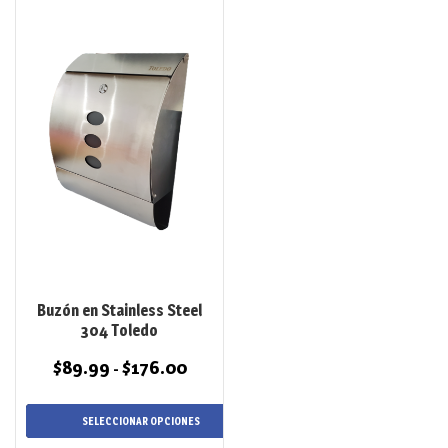
Este
producto
tiene
múltiples
variantes.
Las
opciones
se
pueden
elegir
en
la
página
de
Buzón en Stainless Steel
producto
304 Toledo
$
89.99
$
176.00
Rango
-
de
precios:
SELECCIONAR OPCIONES
desde