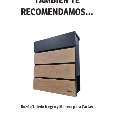
TAMBIÉN TE
RECOMENDAMOS…
Este
producto
tiene
múltiples
variantes.
Las
opciones
se
pueden
elegir
en
la
página
de
Buzón Toledo Negro y Madera para Cartas
producto