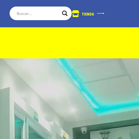
TIENDA
787-788-9500
Cotización